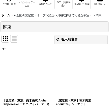
ベビーシャワー
BCC （両親学
ご挨拶・理念
資格について
法人向けPR事業
問い合わせ
とは
級）
ホーム
>
★全国の認定校（オープン講座〜資格取得まで可能な教室）
>
関東
関東
表示順変更
閉じる
7
件
表示数
:
並び順
:
絞り込む
【認定校・東京】高木由衣 Aloha
【認定校・東京】桐木美里
Diapercake アロハ ダイパーケーキ
chouette / シュエット