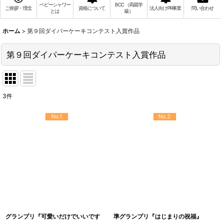
ベビーシャワー
BCC （両親学
ご挨拶・理念
資格について
法人向けPR事業
問い合わせ
とは
級）
ホーム
>
第９回ダイパーケーキコンテスト入賞作品
第９回ダイパーケーキコンテスト入賞作品
3
件
No.1
No.2
グランプリ『可愛いだけでいいです
準グランプリ『はじまりの祝福』