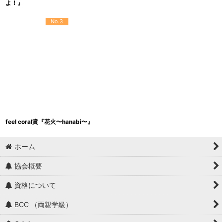
よ！』
No.3
feel coral賞『花火〜hanabi〜』
ホーム
協会概要
資格について
BCC （両親学級）