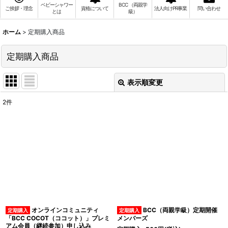
ベビーシャワー
BCC （両親学
ご挨拶・理念
資格について
法人向けPR事業
問い合わせ
とは
級）
ホーム
>
定期購入商品
定期購入商品
表示順変更
閉じる
2
件
表示数
:
並び順
:
絞り込む
オンラインコミュニティ
BCC（両親学級）定期開催
「BCC COCOT（ココット）」プレミ
メンバーズ
アム会員（継続参加）申し込み