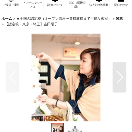
ベビーシャワー
BCC （両親学
ご挨拶・理念
資格について
法人向けPR事業
問い合わせ
とは
級）
ホーム
>
★全国の認定校（オープン講座〜資格取得まで可能な教室）
>
関東
>
【認定校・東京・埼玉】吉田陽子