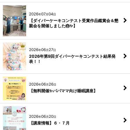
2026
07
04
年
月
日
【ダイパーケーキコンテスト受賞作品鑑賞会＆懇
親会を開催しました🎂✨】
2026
06
27
年
月
日
2026年第9回ダイパーケーキコンテスト結果発
表！！
2026
06
26
年
月
日
【無料開催✨パパママ向け睡眠講座】
2026
06
20
年
月
日
【講座情報】６・７月