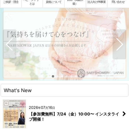
ご挨拶・理念
資格について
法人向けPR事業
問い合わせ
とは
級）
What's New
2026
07
16
年
月
日
【参加費無料】7/24（金）10:00〜 インスタライ
ブ開催！