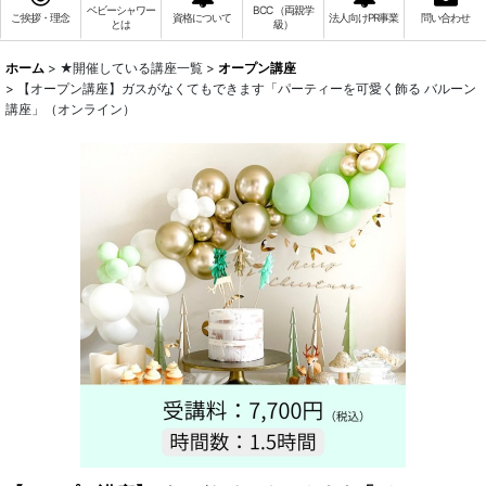
ベビーシャワー
BCC （両親学
ご挨拶・理念
資格について
法人向けPR事業
問い合わせ
とは
級）
ホーム
>
★開催している講座一覧
>
オープン講座
>
【オープン講座】ガスがなくてもできます「パーティーを可愛く飾る バルーン
講座」（オンライン）