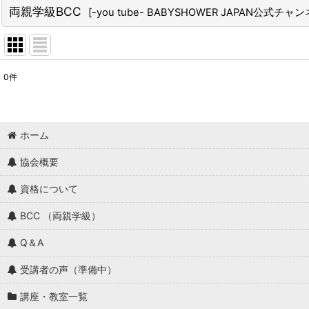
両親学級BCC
[
-you tube- BABYSHOWER JAPAN公式チャ
0
件
表示数
:
並び順
:
ホーム
協会概要
資格について
BCC （両親学級）
Q＆A
受講者の声（準備中）
講座・教室一覧