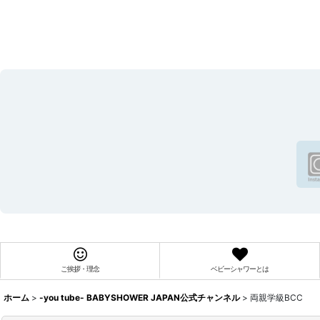
ご挨拶・理念
ベビーシャワーとは
ホーム
>
-you tube- BABYSHOWER JAPAN公式チャンネル
>
両親学級BCC