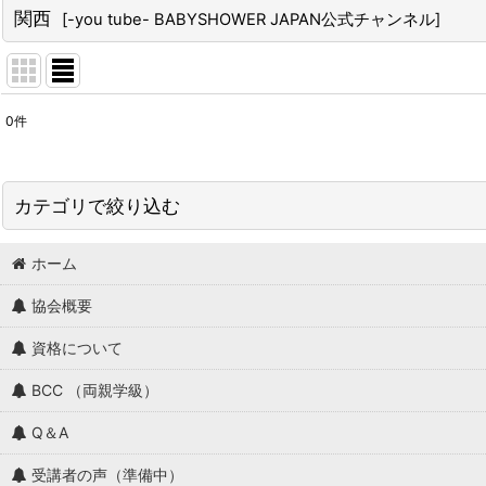
関西
[
-you tube- BABYSHOWER JAPAN公式チャンネル
]
0
件
表示数
:
並び順
:
カテゴリで絞り込む
ホーム
★全国の認定インストラクターの教室（オープン講座を受けられる教室
協会概要
北海道・東北
資格について
関東
BCC （両親学級）
中部
Q＆A
関西
受講者の声（準備中）