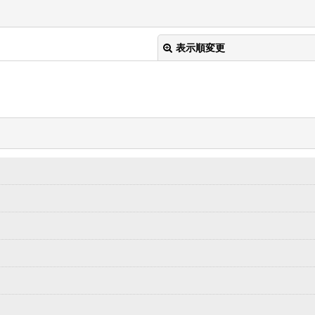
表示順変更
絞り込む
） (全表示)