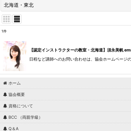
北海道・東北
1
件
表示数
:
【認定インストラクターの教室・北海道】須永美帆 emmi
並び順
:
日程など講師へのお問い合わせは、協会ホームページの問
ホーム
協会概要
資格について
BCC （両親学級）
Q＆A