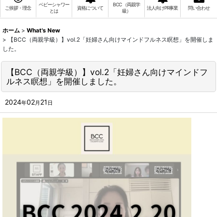
ベビーシャワー
BCC （両親学
ご挨拶・理念
資格について
法人向けPR事業
問い合わせ
とは
級）
ホーム
>
What's New
>
【BCC（両親学級）】vol.2「妊婦さん向けマインドフルネス瞑想」を開催しま
した。
【BCC（両親学級）】vol.2「妊婦さん向けマインドフ
ルネス瞑想」を開催しました。
2024
02
21
年
月
日